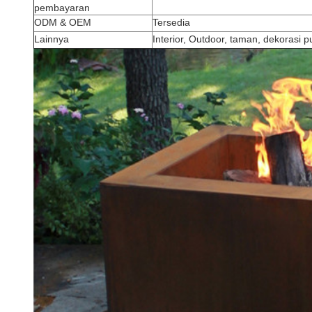
pembayaran
ODM & OEM
Tersedia
Lainnya
Interior, Outdoor, taman, dekorasi p