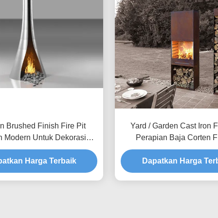
 Brushed Finish Fire Pit
Yard / Garden Cast Iron F
n Modern Untuk Dekorasi
Perapian Baja Corten Fi
Taman / Rumah
Perapian Kayu
atkan Harga Terbaik
Dapatkan Harga Ter