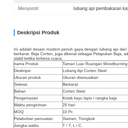
Menyoroti:
lubang api pembakaran ka
Deskripsi Produk
Ini adalah desain modern penuh gaya dengan lubang api dari 
berkarat. Baja Corten, juga dikenal sebagai Pelapukan Baja
stabil ketika terkena cuaca.
nama Produk
Taman Luar Ruangan Woodburning S
Deskripsi
Lubang Api Corten Steel
Ukuran produk
Ukuran disesuaikan
Selesai
Berkarat
Bahan
Corten Steel
Pengemasan
Kotak kayu lapis / rangka baja
Waktu pengiriman
25 hari
MOQ
10 Pc
Pelabuhan pemuatan
Xiamen, Tiongkok
Jangka waktu
T / T, L / C,