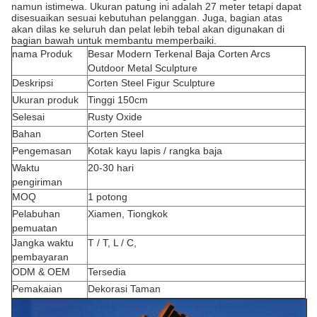
namun istimewa.
Ukuran patung ini adalah 27 meter tetapi dapat
disesuaikan sesuai kebutuhan pelanggan.
Juga, bagian atas
akan dilas ke seluruh dan pelat lebih tebal akan digunakan di
bagian bawah untuk membantu memperbaiki.
nama Produk
Besar Modern Terkenal Baja Corten Arcs
Outdoor Metal Sculpture
Deskripsi
Corten Steel Figur Sculpture
Ukuran produk
Tinggi 150cm
Selesai
Rusty Oxide
Bahan
Corten Steel
Pengemasan
Kotak kayu lapis / rangka baja
Waktu
20-30 hari
pengiriman
MOQ
1 potong
Pelabuhan
Xiamen, Tiongkok
pemuatan
Jangka waktu
T / T, L / C,
pembayaran
ODM & OEM
Tersedia
Pemakaian
Dekorasi Taman