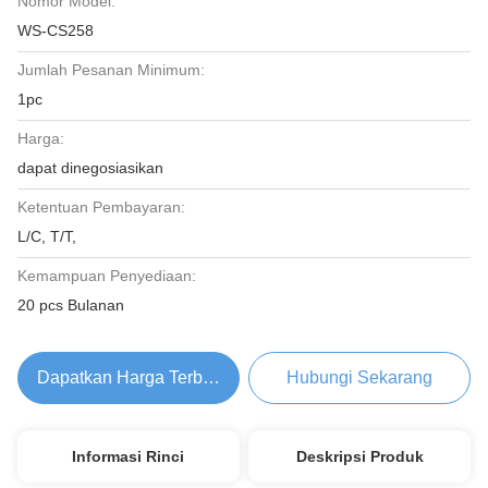
Nomor Model:
WS-CS258
Jumlah Pesanan Minimum:
1pc
Harga:
dapat dinegosiasikan
Ketentuan Pembayaran:
L/C, T/T,
Kemampuan Penyediaan:
20 pcs Bulanan
Dapatkan Harga Terbaik
Hubungi Sekarang
Informasi Rinci
Deskripsi Produk