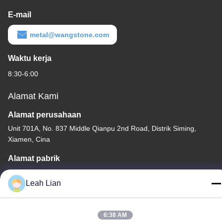
E-mail
metal@wangstone.com
Waktu kerja
8:30-6:00
Alamat Kami
Alamat perusahaan
Unit 701A, No. 837 Middle Qianpu 2nd Road, Distrik Siming,
Xiamen, Cina
Alamat pabrik
No. 72, Yongjun Road, Desa Wufeng, Kota Chongwu, Quanzhou,
Fujian, Cina
Leah Lian
Telp
86-592-5175705
6:38 AM