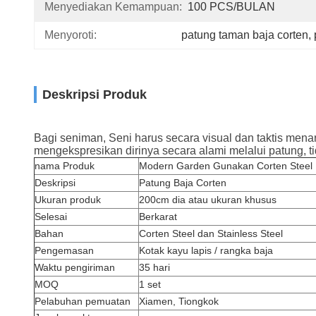
Menyediakan Kemampuan:
100 PCS/BULAN
Menyoroti:
patung taman baja corten
, 
Deskripsi Produk
Bagi seniman, Seni harus secara visual dan taktis men
mengekspresikan dirinya secara alami melalui patung, t
nama Produk
Modern Garden Gunakan Corten Steel R
Deskripsi
Patung Baja Corten
Ukuran produk
200cm dia atau ukuran khusus
Selesai
Berkarat
Bahan
Corten Steel dan Stainless Steel
Pengemasan
Kotak kayu lapis / rangka baja
Waktu pengiriman
35 hari
MOQ
1 set
Pelabuhan pemuatan
Xiamen, Tiongkok