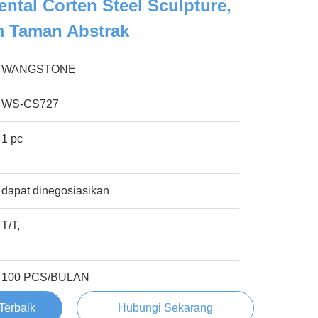
tal Corten Steel Sculpture,
 Taman Abstrak
WANGSTONE
WS-CS727
1 pc
dapat dinegosiasikan
T/T,
100 PCS/BULAN
Terbaik
Hubungi Sekarang