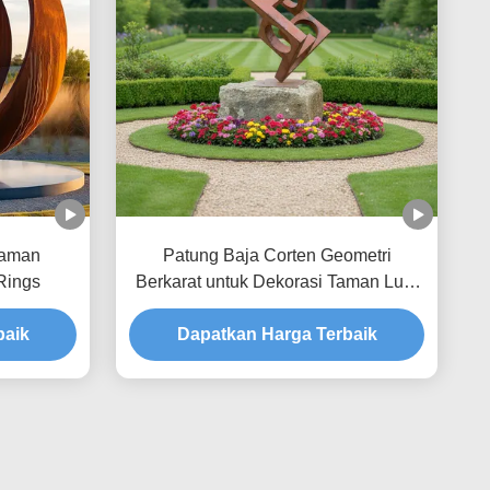
Taman
Patung Baja Corten Geometri
Rings
Berkarat untuk Dekorasi Taman Luar
Ruangan & Seni Lansekap
baik
Dapatkan Harga Terbaik