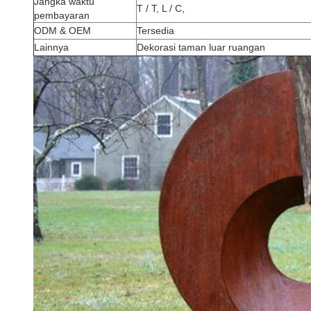
Jangka waktu
T / T, L / C,
pembayaran
ODM & OEM
Tersedia
Lainnya
Dekorasi taman luar ruangan