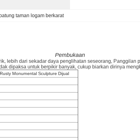
patung taman logam berkarat
Pembukaan
arik, lebih dari sekadar daya penglihatan seseorang, Panggila
idak dipaksa untuk berpikir banyak, cukup biarkan dirinya men
usty Monumental Sculpture Dijual