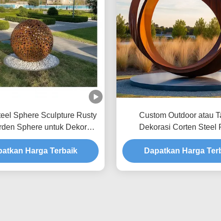
teel Sphere Sculpture Rusty
Custom Outdoor atau 
rden Sphere untuk Dekorasi
Dekorasi Corten Steel 
Luar Ruangan
atkan Harga Terbaik
Dapatkan Harga Ter