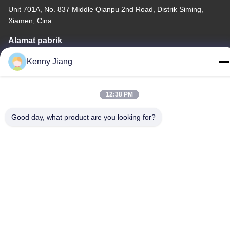
Unit 701A, No. 837 Middle Qianpu 2nd Road, Distrik Siming,
Xiamen, Cina
Alamat pabrik
No. 72, Yongjun Road, Desa Wufeng, Kota Chongwu, Quanzhou,
Kenny Jiang
Fujian, Cina
Telp
12:38 PM
86-592-5175705
Good day, what product are you looking for?
Cina Kualitas Baik Patung Logam Luar Ruang Pemasok. Hak
cipta © -2026 Wangstone Metal Sculpture Co., Ltd. Semua hak
dilindungi.
Kebijakan Privasi
|
Sitemap