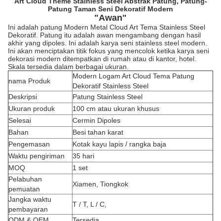
Art Cloud Theme Stainless Steel Abstrak Patung, Patung-
Patung Taman Seni Dekoratif Modern
"Awan"
Ini adalah patung Modern Metal Cloud Art Tema Stainless Steel
Dekoratif. Patung itu adalah awan mengambang dengan hasil
akhir yang dipoles. Ini adalah karya seni stainless steel modern.
Ini akan menciptakan titik fokus yang mencolok ketika karya seni
dekorasi modern ditempatkan di rumah atau di kantor, hotel.
Skala tersedia dalam berbagai ukuran.
Modern Logam Art Cloud Tema Patung
nama Produk
Dekoratif Stainless Steel
Deskripsi
Patung Stainless Steel
Ukuran produk
100 cm atau ukuran khusus
Selesai
Cermin Dipoles
Bahan
Besi tahan karat
Pengemasan
Kotak kayu lapis / rangka baja
Waktu pengiriman
35 hari
MOQ
1 set
Pelabuhan
Xiamen, Tiongkok
pemuatan
Jangka waktu
T / T, L / C,
pembayaran
ODM & OEM
Tersedia