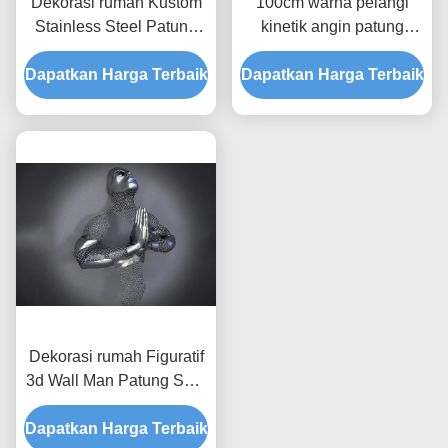
Dekorasi rumah Kustom
100cm warna pelangi
Stainless Steel Patung
kinetik angin patung
Cermin Dipoles Balon
Stainless Steel dicat
Dapatkan Harga Terbaik
Dapatkan Harga Terbaik
selesai
Dekorasi rumah Figuratif
3d Wall Man Patung Seni
Stainless Steel Matt
Dapatkan Harga Terbaik
Finish