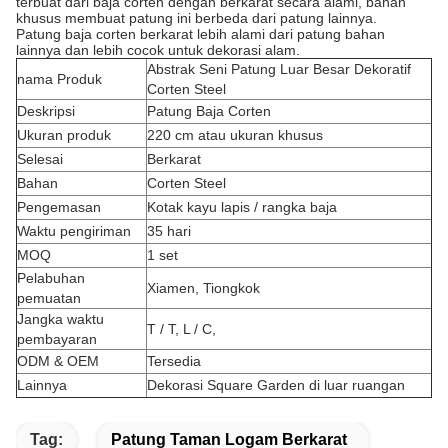
terbuat dari baja corten dengan berkarat secara alami, bahan
khusus membuat patung ini berbeda dari patung lainnya.
Patung baja corten berkarat lebih alami dari patung bahan
lainnya dan lebih cocok untuk dekorasi alam.
Abstrak Seni Patung Luar Besar Dekoratif
nama Produk
Corten Steel
Deskripsi
Patung Baja Corten
Ukuran produk
220 cm atau ukuran khusus
Selesai
Berkarat
Bahan
Corten Steel
Pengemasan
Kotak kayu lapis / rangka baja
Waktu pengiriman
35 hari
MOQ
1 set
Pelabuhan
Xiamen, Tiongkok
pemuatan
Jangka waktu
T / T, L / C,
pembayaran
ODM & OEM
Tersedia
Lainnya
Dekorasi Square Garden di luar ruangan
Tag:
Patung Taman Logam Berkarat