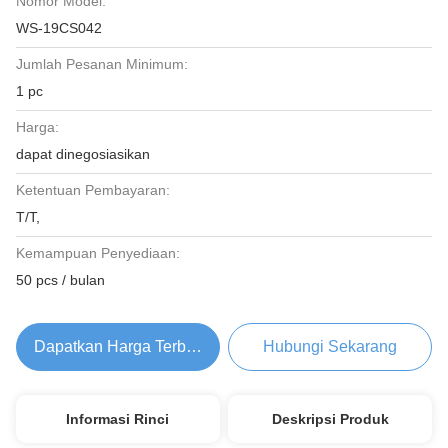
Nomor Model:
WS-19CS042
Jumlah Pesanan Minimum:
1 pc
Harga:
dapat dinegosiasikan
Ketentuan Pembayaran:
T/T,
Kemampuan Penyediaan:
50 pcs / bulan
Dapatkan Harga Terbaik
Hubungi Sekarang
Informasi Rinci
Deskripsi Produk