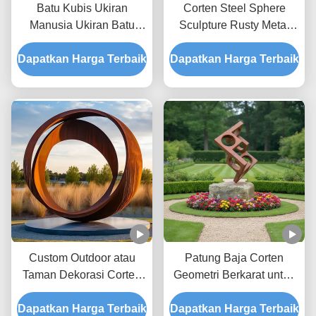
Batu Kubis Ukiran
Corten Steel Sphere
Manusia Ukiran Batu
Sculpture Rusty Metal
Besar untuk Seni Publik
Garden Sphere untuk
Dapatkan Harga Terbaik
Dapatkan Harga Terbaik
Dekorasi Luar Ruangan
Custom Outdoor atau
Patung Baja Corten
Taman Dekorasi Corten
Geometri Berkarat untuk
Steel Rings
Dekorasi Taman Luar
Dapatkan Harga Terbaik
Dapatkan Harga Terbaik
Ruangan & Seni