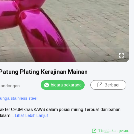
Patung Plating Kerajinan Mainan
bicara sekarang
Berbagi
pandangan
unga stainless steel
rakter CHUM khas KAWS dalam posisi miring.Terbuat dari bahan
alam ...
Lihat Lebih Lanjut
Tinggalkan pesan.