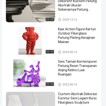
Dekoratif Kustom Patung
Abstrak Ukuran
Sebenarnya Patung
Logam
Patung Fiberglass Luar Ruang
00:42
2025-12-12
an
Kaw Action Figure Kartun
Outdoor Fiberglass
Patung Plating Kerajinan
Mainan
Patung Fiberglass Luar Ruang
00:43
2022-06-16
an
Seni Taman Kontemporer
Patung Resin Transparan
Anjing Kelinci Luar
Ruangan
Patung Fiberglass Luar Ruang
00:44
2022-06-16
an
Custom Abstrak Dekorasi
Furnitur Seni Logam Kursi
Fiberglass Sculpture