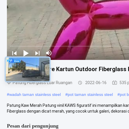
Kaw Action Figure Kartun Outdoor Fiberglass 
Patung Fiberglass Luar Ruangan
2022-06-16
535 
#
wadah taman stainless steel
#
pot taman stainless steel
#
pot b
Patung Kaw Merah Patung vinil KAWS figuratif ini menampilkan ka
Fiberglass dengan dicat merah, yang cocok untuk galeri, dekorasi d
Pesan dari pengunjung