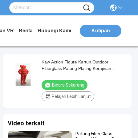
kan VR
Berita
Hubungi Kami
Kutipan
Kaw Action Figure Kartun Outdoor
Fiberglass Patung Plating Kerajinan
Mainan
Bicara Sekarang
Pelajari Lebih Lanjut
Video terkait
Patung Fiber Glass